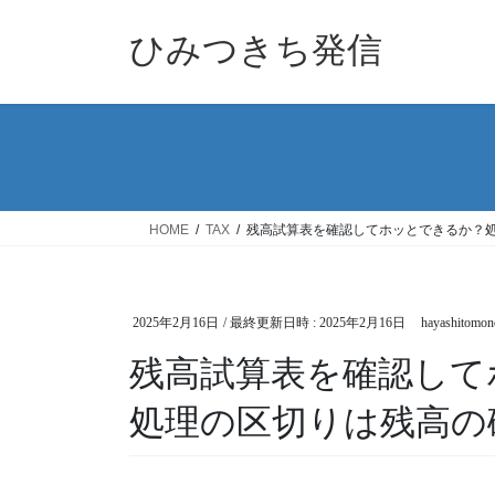
コ
ナ
ン
ビ
ひみつきち発信
テ
ゲ
ン
ー
ツ
シ
へ
ョ
ス
ン
キ
に
ッ
移
HOME
TAX
残高試算表を確認してホッとできるか？
プ
動
2025年2月16日
/ 最終更新日時 :
2025年2月16日
hayashitomon
残高試算表を確認して
処理の区切りは残高の