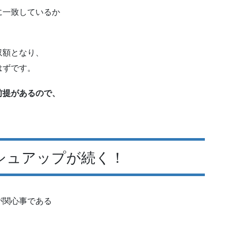
に一致しているか
収額となり、
はずです。
前提があるので、
シュアップが続く！
が関心事である