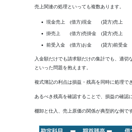
売上関連の処理といっても複数あります。
現金売上 (借方)現金 (貸方)売上
掛売上 (借方)売掛金 (貸方)売上
前受入金 (借方)お金 (貸方)前受金
入金額だけでも請求額だけの集計でも、適切
といった問題を抱えます。
複式簿記の利点は損益・残高を同時に処理で
あるべき残高を確認することで、損益の確認
棚卸と仕入、売上原価の関係が典型的な例で