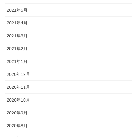
2021年5月
2021年4月
2021年3月
2021年2月
2021年1月
2020年12月
2020年11月
2020年10月
2020年9月
2020年8月