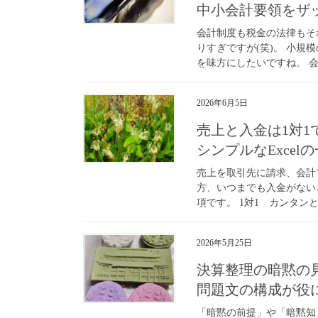
中小会計要領をザ
会計制度も税金の法律もそ
りすぎですが(笑)。 小規
を味方にしたいですね。 会
2026年6月5日
売上と入金は1対1
シンプルなExce
売上を取引先に請求、会計
方、いつまでも入金がない
項です。 1対1 カンタンと
2026年5月25日
決算整理の暗黙の
問題文の構成が役
「暗黙の前提」や「暗黙知