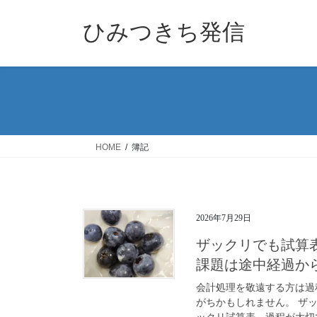
コ
ナ
ン
ビ
ひみつきち発信
テ
ゲ
ン
ー
ツ
シ
へ
ョ
ス
ン
キ
に
ッ
移
HOME
簿記
プ
動
2026年7月29日
ザックリでも試算
課題は途中経過か
会計処理を敬遠する方は過
がちかもしれません。 ザ