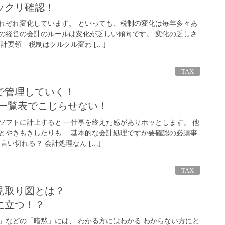
ックリ確認！
れぞれ変化しています。 といっても、税制の変化は毎年多々あ
模の経営の会計のルールは変化が乏しい傾向です。 変化の乏しさ
計要領 税制はクルクル変わ […]
TAX
で管理していく！
lの一覧表でこじらせない！
ソフトに計上すると 一仕事を終えた感がありホッとします。 他
とやきもきしたりも… 基本的な会計処理ですが要確認の必須事
言い切れる？ 会計処理なん […]
TAX
見取り図とは？
に立つ！？
」などの「暗黙」には、 わかる方にはわかる わからない方にと