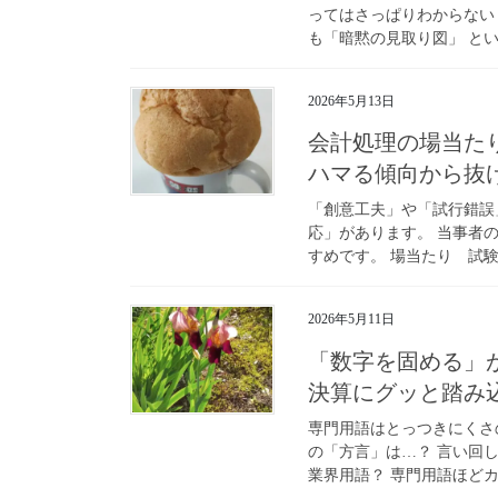
ってはさっぱりわからない
も「暗黙の見取り図」 とい
2026年5月13日
会計処理の場当た
ハマる傾向から抜
「創意工夫」や「試行錯誤
応」があります。 当事者
すめです。 場当たり 試験
2026年5月11日
「数字を固める」
決算にグッと踏み
専門用語はとっつきにくさ
の「方言」は…？ 言い回
業界用語？ 専門用語ほどカ