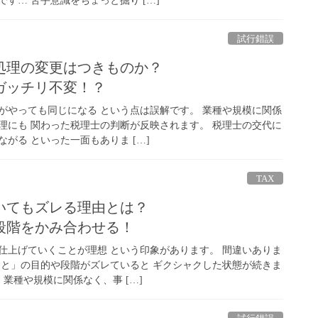
す… 苦手意識をちょっと掘り […]
試行錯誤
処理の変更はつきものか？
ガッチリ不変！？
がやっても同じになる という点は誤解です。 業種や規模に関係
理にも 関わった税理士の判断が反映されます。 税理士の交代に
がる といった一面もありま […]
TAX
いてもズレる理由とは？
段階をかみ合わせる！
仕上げていくことが理想 という印象があります。 間違いありま
っと」の目的や段階がズレていると ギクシャクした状態が続きま
 業種や規模に関係なく、事 […]