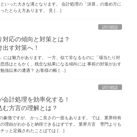
 といった大きな溝となります。 会計処理の「決算」の進め方に
ったとらえ方あります。 見 […]
試行錯誤
り対応の傾向と対策とは？
け出す対策へ！
」には魅力があります。 一方、似て非なるものに「場当たり対
の思惑はともかく、残念な結果になる傾向には 事前の対策がおす
勉強以来の遭遇？ お客様の帳 […]
試行錯誤
が会計処理を効率化する！
込む方言の理解とは？
の象徴ですが、 かっこ良さの一面もあります。 では、業界特有
しの理由がわかると納得できるはずです。 業界方言 専門よりも
チッと定義されたことばでは […]