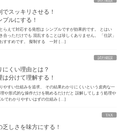
試行錯誤
制でスッキリさせる！
ンプルにする！
とらえて対応する発想は シンプルですが効果的です。 とはい
き合っただけでも 混乱することは珍しくありません。 「仕訳」
すすめです。 擬制する 一対 […]
試行錯誤
りにくい理由とは？
理は分けて理解する！
りやすい仕組みを追求、 その結果わかりにくいという皮肉な一
処理や形式的な操作だけを眺めるだけだと 誤解してしまう処理や
ルでわかりやすいはずの仕組み […]
TAX
の乏しさを味方にする！