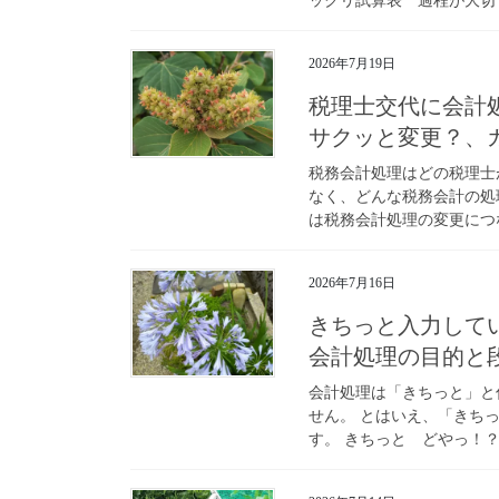
ックリ試算表 過程が大切で
2026年7月19日
税理士交代に会計
サクッと変更？、
税務会計処理はどの税理士
なく、どんな税務会計の処
は税務会計処理の変更につな
2026年7月16日
きちっと入力して
会計処理の目的と
会計処理は「きちっと」と
せん。 とはいえ、「きち
す。 きちっと どやっ！？