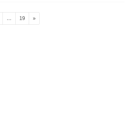
固
固
…
19
»
定
定
ペ
ペ
ー
ー
ジ
ジ