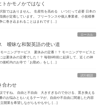
ヒトかモノかではなく
択肢ではありません。 生産性を高める いつだって必要 日本の
指摘が定着しています。 フリーランスや個人事業者、小規模事
に巻き込まれることはまれです […]
ローカル
ス 曖昧な和製英語の使い道
 モーニングサービス 夏休みの定番！？ モーニングサービスと
には夏休みの定番でした！？ 毎朝6時前に起床して、近くの神
後町内のお寺で「お勤め」をし […]
試行錯誤
抱き合わせ
誤ですね。 自由と不自由 大きすぎるので分ける、置き換える
番のお悩みともいえるテーマが、自由や不自由に関連した内容
立開業を希望しながらもやもやし […]