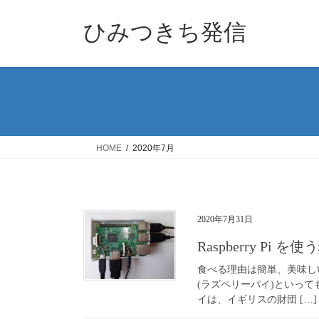
コ
ナ
ン
ビ
ひみつきち発信
テ
ゲ
ン
ー
ツ
シ
へ
ョ
ス
ン
キ
に
ッ
移
HOME
2020年7月
プ
動
2020年7月31日
Raspberry Pi を
食べる理由は簡単、美味しいからで
(ラズペリーパイ)といっ
イは、イギリスの財団 […]