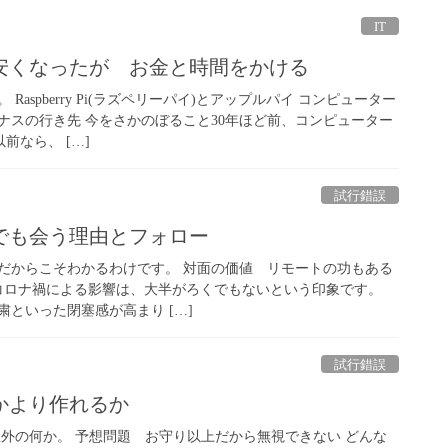
IT
安くなったが お金と時間をかける
aspberry Pi(ラズペリーパイ)とアップルパイ コンピューター
ナスの行き先 今をさかのぼること30年ほど前、コンピューター
前なら、 […]
試行錯誤
でも会う理由とフォロー
だからこそわかるわけです。 対面の価値 リモートの功もある
年)のコロナ禍による影響は、大半がろくでもないという印象です。
といった閉塞感が高まり […]
試行錯誤
かより作れるか
想外の何か。 予想問題 お守り以上だから無視できない どんな