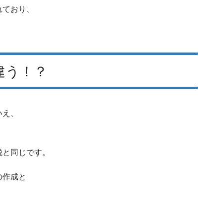
れており、
違う！？
いえ、
税と同じです。
の作成と
。