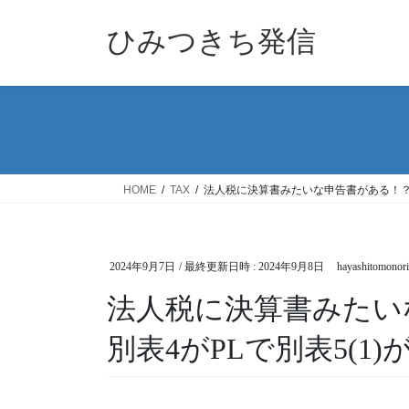
コ
ナ
ン
ビ
ひみつきち発信
テ
ゲ
ン
ー
ツ
シ
へ
ョ
ス
ン
キ
に
ッ
移
HOME
TAX
法人税に決算書みたいな申告書がある！？別
プ
動
2024年9月7日
/ 最終更新日時 :
2024年9月8日
hayashitomonori
法人税に決算書みたい
別表4がPLで別表5(1