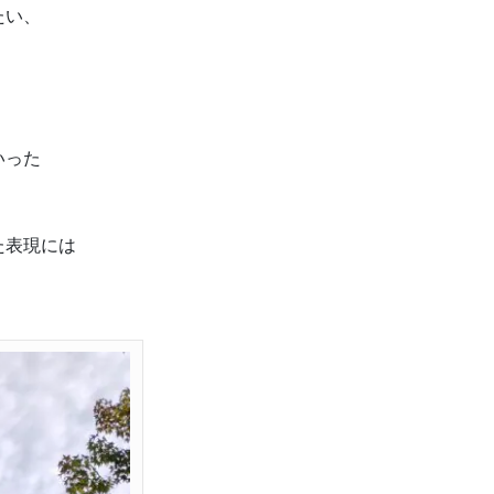
たい、
いった
た表現には