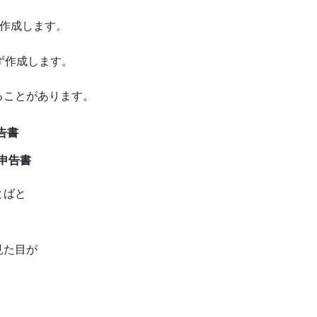
を作成します。
ず作成します。
ることがあります。
告書
な申告書
とばと
。
見た目が
。