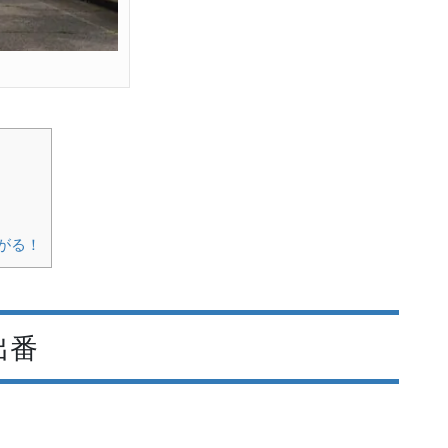
がる！
出番
。