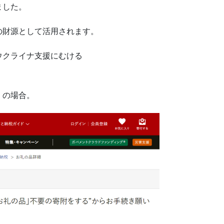
ました。
の財源として活用されます。
ウクライナ支援にむける
」の場合。