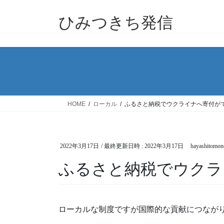
コ
ナ
ン
ビ
ひみつきち発信
テ
ゲ
ン
ー
ツ
シ
へ
ョ
ス
ン
キ
に
ッ
移
HOME
ローカル
ふるさと納税でウクライナへ寄付
プ
動
2022年3月17日
/ 最終更新日時 :
2022年3月17日
hayashitomon
ふるさと納税でウク
ローカルな制度ですが国際的な貢献につなが