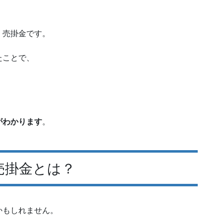
、売掛金です。
たことで、
。
がわかります
。
売掛金とは？
かもしれません。