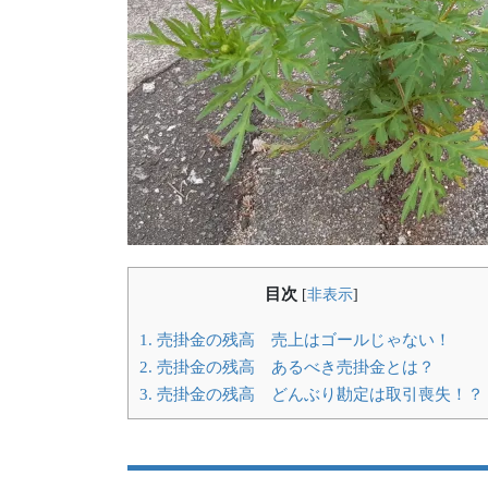
目次
[
非表示
]
1.
売掛金の残高 売上はゴールじゃない！
2.
売掛金の残高 あるべき売掛金とは？
3.
売掛金の残高 どんぶり勘定は取引喪失！？