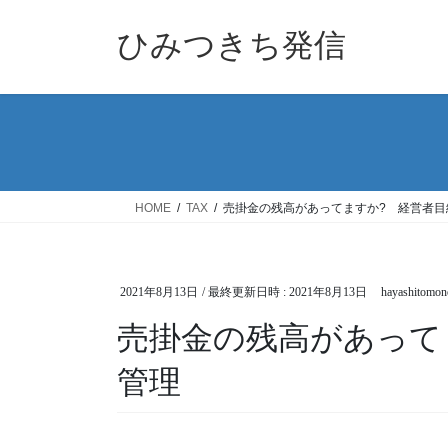
コ
ナ
ン
ビ
ひみつきち発信
テ
ゲ
ン
ー
ツ
シ
へ
ョ
ス
ン
キ
に
ッ
移
HOME
TAX
売掛金の残高があってますか? 経営者目
プ
動
2021年8月13日
/ 最終更新日時 :
2021年8月13日
hayashitomon
売掛金の残高があって
管理