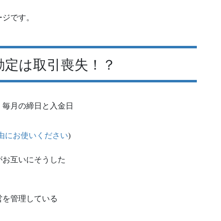
ージです。
勘定は取引喪失！？
、毎月の締日と入金日
由にお使いください
)
がお互いにそうした
営を管理している