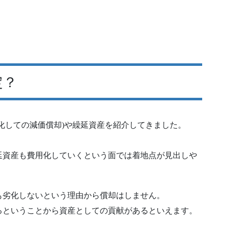
定？
化しての減価償却)や繰延資産を紹介してきました。
延資産も費用化していくという面では着地点が見出しや
も劣化しないという理由から償却はしません。
るということから資産としての貢献があるといえます。