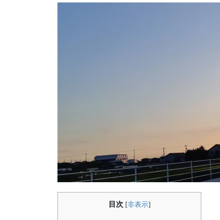
目次
[
非表示
]