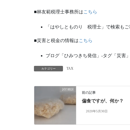
■林友範税理士事務所は
こちら
「はやしとものり 税理士」で検索もご
■災害と税金の情報は
こちら
ブログ「ひみつきち発信」‐タグ「災害
TAX
カテゴリー
試行錯誤
前の記事
偏食ですが、何か？
2020年5月30日