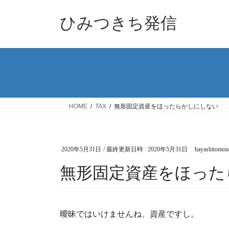
コ
ナ
ン
ビ
ひみつきち発信
テ
ゲ
ン
ー
ツ
シ
へ
ョ
ス
ン
キ
に
ッ
移
HOME
TAX
無形固定資産をほったらかしにしない
プ
動
2020年5月31日
/ 最終更新日時 :
2020年5月31日
hayashitomon
無形固定資産をほった
曖昧ではいけませんね、資産ですし。