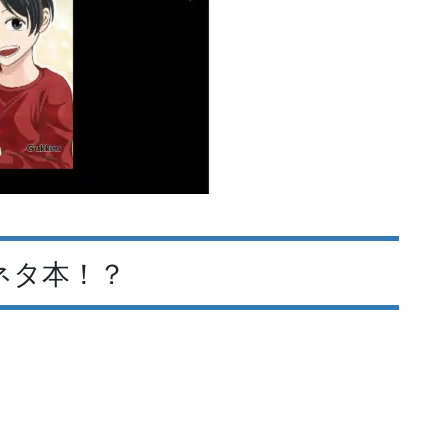
ネタ本！？
。