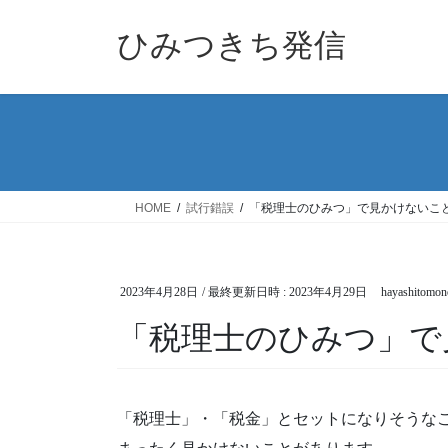
コ
ナ
ン
ビ
ひみつきち発信
テ
ゲ
ン
ー
ツ
シ
へ
ョ
ス
ン
キ
に
ッ
移
HOME
試行錯誤
「税理士のひみつ」で見かけないこ
プ
動
2023年4月28日
/ 最終更新日時 :
2023年4月29日
hayashitomon
「税理士のひみつ」で
「税理士」・「税金」とセットになりそうな