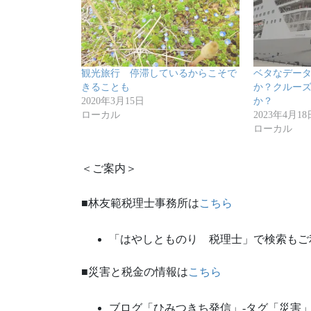
観光旅行 停滞しているからこそで
ベタなデー
きることも
か？クルー
2020年3月15日
か？
ローカル
2023年4月18
ローカル
＜ご案内＞
■林友範税理士事務所は
こちら
「はやしとものり 税理士」で検索もご
■災害と税金の情報は
こちら
ブログ「ひみつきち発信」‐タグ「災害