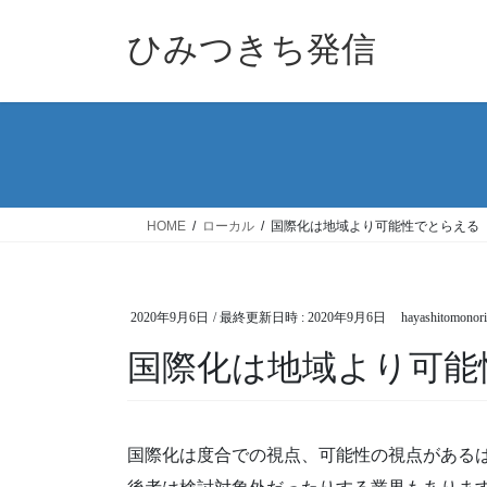
コ
ナ
ン
ビ
ひみつきち発信
テ
ゲ
ン
ー
ツ
シ
へ
ョ
ス
ン
キ
に
ッ
移
HOME
ローカル
国際化は地域より可能性でとらえる
プ
動
2020年9月6日
/ 最終更新日時 :
2020年9月6日
hayashitomonori
国際化は地域より可能
国際化は度合での視点、可能性の視点がある