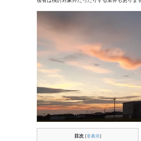
後者は検討対象外だったりする業界もありま
目次
[
非表示
]