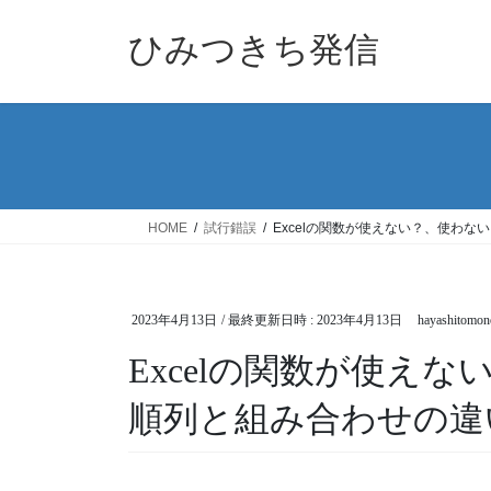
コ
ナ
ン
ビ
ひみつきち発信
テ
ゲ
ン
ー
ツ
シ
へ
ョ
ス
ン
キ
に
ッ
移
HOME
試行錯誤
Excelの関数が使えない？、使わ
プ
動
2023年4月13日
/ 最終更新日時 :
2023年4月13日
hayashitomon
Excelの関数が使え
順列と組み合わせの違