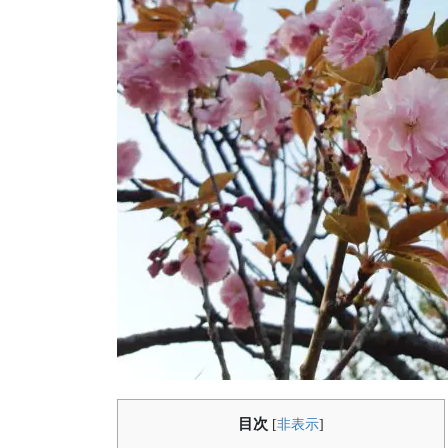
目次
[
非表示
]