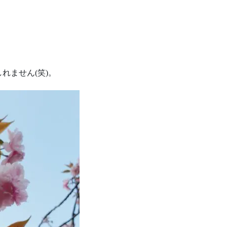
。
れません(笑)。