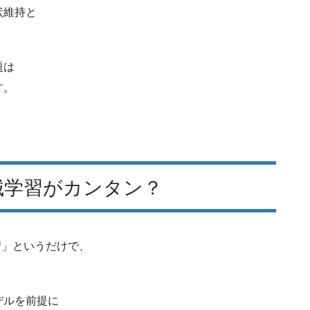
状維持と
題は
す。
機械学習がカンタン？
学習」というだけで、
デルを前提に