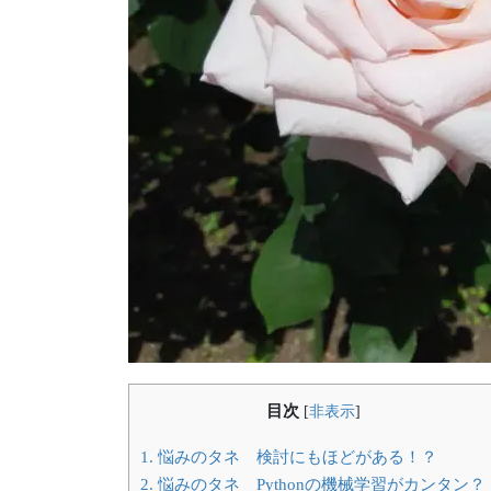
目次
[
非表示
]
1.
悩みのタネ 検討にもほどがある！？
2.
悩みのタネ Pythonの機械学習がカンタン？