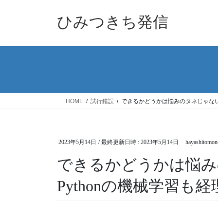
コ
ナ
ン
ビ
ひみつきち発信
テ
ゲ
ン
ー
ツ
シ
へ
ョ
ス
ン
キ
に
ッ
移
HOME
試行錯誤
できるかどうかは悩みのタネじゃない！
プ
動
2023年5月14日
/ 最終更新日時 :
2023年5月14日
hayashitomon
できるかどうかは悩み
Pythonの機械学習も