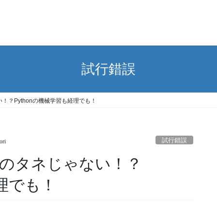
試行錯誤
？Pythonの機械学習も経理でも！
試行錯誤
ori
のタネじゃない！？
経理でも！