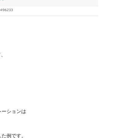
て、
レーションは
した例です。