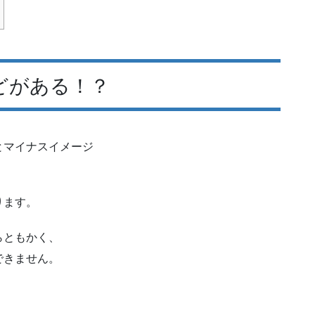
どがある！？
とマイナスイメージ
ります。
らともかく、
できません。