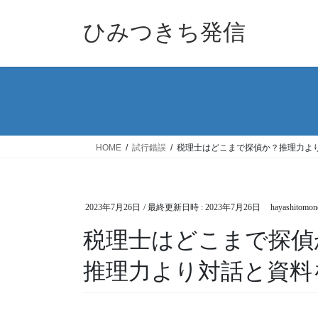
コ
ナ
ン
ビ
ひみつきち発信
テ
ゲ
ン
ー
ツ
シ
へ
ョ
ス
ン
キ
に
ッ
移
HOME
試行錯誤
税理士はどこまで探偵か？推理力よ
プ
動
2023年7月26日
/ 最終更新日時 :
2023年7月26日
hayashitomon
税理士はどこまで探偵
推理力より対話と資料