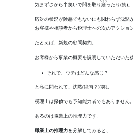
つくろ
気まずさから半笑いで間を取り
繕
ったり(笑)。
応対の状況が険悪でもないにも関わらず沈黙
お客様や相談者から税理士への次のアクショ
たとえば、新規の顧問契約。
お客様から事業の概要を説明していただいた
それで、ウチはどんな感じ？
と私に問われて、沈黙(絶句？)(笑)。
税理士は探偵でも予知能力者でもありません
あるのは職業上の推理力です。
職業上の推理力
を分解してみると、