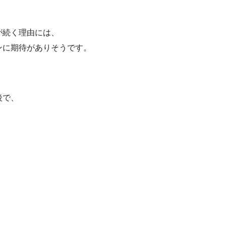
が続く理由には、
ンに期待がありそうです。
後で、
。