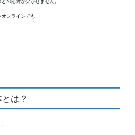
様との応対が欠かせません。
やオンラインでも
。
体とは？
す。