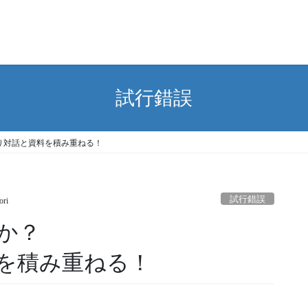
試行錯誤
り対話と資料を積み重ねる！
試行錯誤
ori
か？
を積み重ねる！