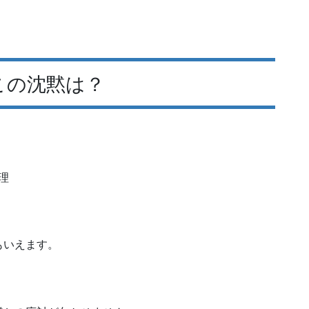
この沈黙は？
理
もいえます。