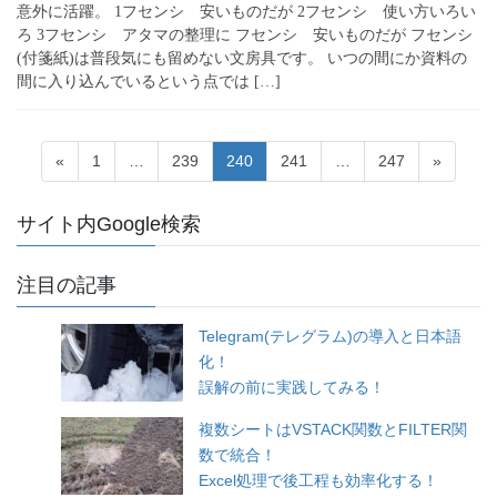
意外に活躍。 1フセンシ 安いものだが 2フセンシ 使い方いろい
ろ 3フセンシ アタマの整理に フセンシ 安いものだが フセンシ
(付箋紙)は普段気にも留めない文房具です。 いつの間にか資料の
間に入り込んでいるという点では […]
投
固
固
固
固
固
«
1
…
239
240
241
…
247
»
稿
定
定
定
定
定
ペ
ペ
ペ
ペ
ペ
の
サイト内Google検索
ー
ー
ー
ー
ー
ペ
ジ
ジ
ジ
ジ
ジ
ー
注目の記事
ジ
Telegram(テレグラム)の導入と日本語
送
化！
り
誤解の前に実践してみる！
複数シートはVSTACK関数とFILTER関
数で統合！
Excel処理で後工程も効率化する！