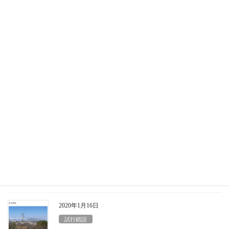
年の数え方
これも日本文化でしょうね。 天井よりカタカタと音が・・・ 1年
の数え方 年号と西暦 2年の数え方 十干十二支 3年の数え方 単
一より統一性 年の数え方 年号と西暦 2019年は平成から令和に移
行した年でした。 諸般の事情 […]
2020年1月17日
ローカル
市町村合併 令和のフォローは銀
行
大イベントの後にフォローはつきものです。 1市町村合併 昭和と
平成 2市町村合併 ではないが 3市町村合併 本命は銀行 市町村合
併 昭和と平成 平成の市町村合併から10年以上が経ちました。 20
年以上前の20世紀末に3, […]
2020年1月16日
試行錯誤